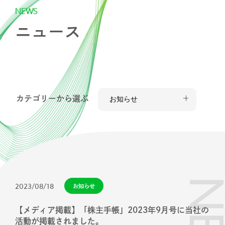
N
E
W
S
スタッフ紹介
ニ
ュ
ー
ス
採用情報
IR
カテゴリーから選ぶ
ニュース
調査レポート
2023/08/18
お知らせ
社会・CSR
【メディア掲載】「株主手帳」2023年9月号に当社の
活動が掲載されました。