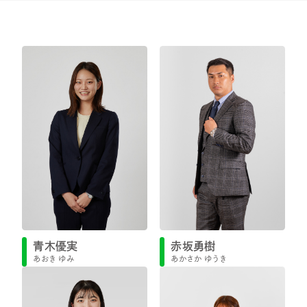
お問い合わせ
プライバシーポリシー
健康経営について
サイトマップ
Copyright 2023 SportsField Co Ltd.All
Right Reserved
青木優実
赤坂勇樹
あおき ゆみ
あかさか ゆうき