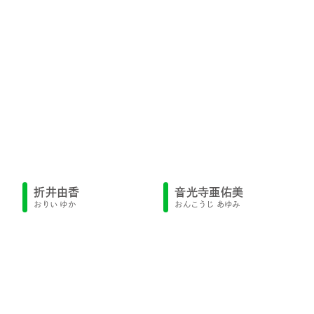
折井由香
音光寺亜佑美
おりい ゆか
おんこうじ あゆみ