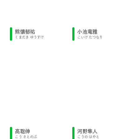
熊懐郁祐
小池竜雅
くまだき ゆうすけ
こいけ たつなり
高聡伸
河野隼人
こう さとのぶ
こうの はやと