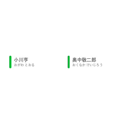
小川亨
奥中敬二郎
おがわ とおる
おくなか けいじろう