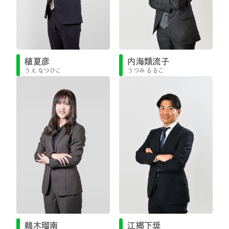
植夏彦
内海類流子
うえ なつひこ
うつみ るるこ
鵜木瑠南
江郷下奨