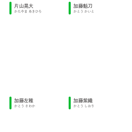
片山晃大
加藤魁刀
かたやま あきひろ
かとう かいと
加藤左稚
加藤紫織
かとう さわか
かとう しおり