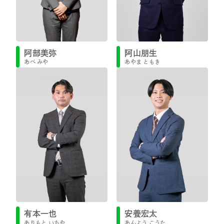
阿部美弥
阿山朋生
あべ みや
あやま ともき
有本一也
安養宏太
ありもと いちや
あんよう こうた