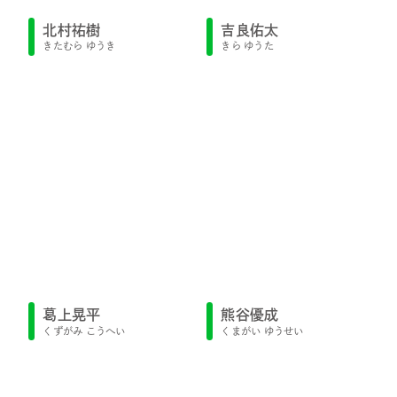
北村祐樹
吉良佑太
きたむら ゆうき
きら ゆうた
葛上晃平
熊谷優成
くずがみ こうへい
くまがい ゆうせい