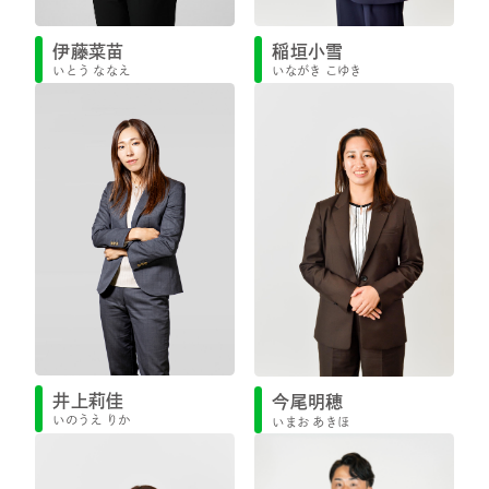
伊藤菜苗
稲垣小雪
いとう ななえ
いながき こゆき
井上莉佳
今尾明穂
いのうえ りか
いまお あきほ