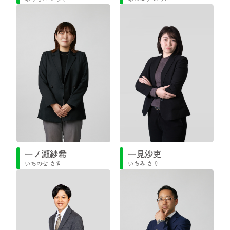
一ノ瀬紗希
一見沙吏
いちのせ さき
いちみ さり