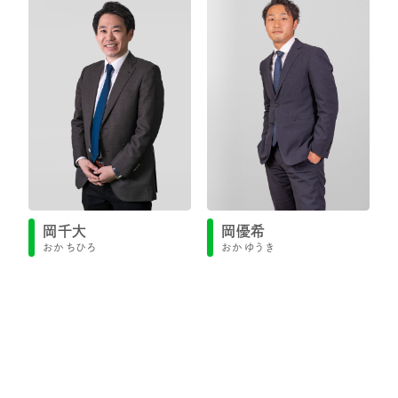
岡千大
岡優希
おか ちひろ
おか ゆうき