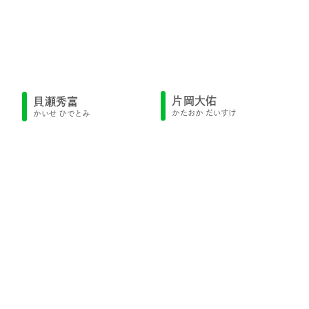
片岡大佑
貝瀬秀富
かたおか だいすけ
かいせ ひでとみ