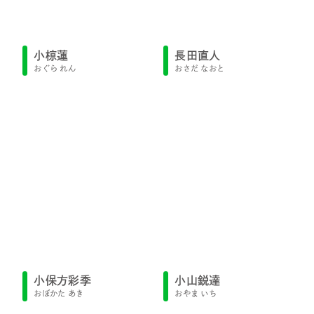
小椋蓮
長田直人
おぐら れん
おさだ なおと
小保方彩季
小山鋭達
おぼかた あき
おやま いち