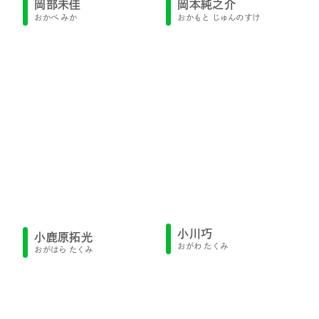
岡部未佳
岡本純之介
おかべ みか
おかもと じゅんのすけ
小川巧
小鹿原拓光
おがわ たくみ
おがはら たくみ