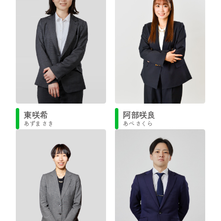
東咲希
阿部咲良
あずま さき
あべ さくら