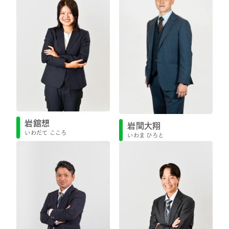
岩舘想
岩間大翔
いわだて こころ
いわま ひろと