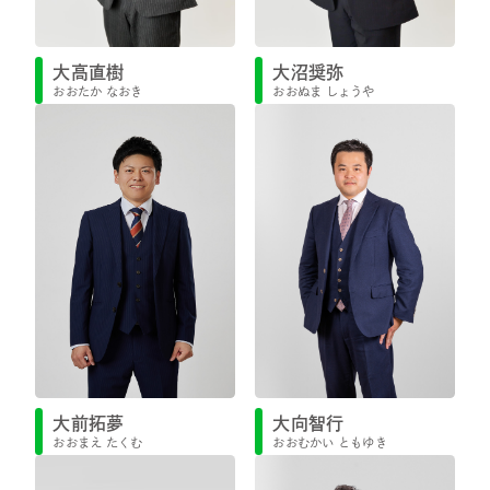
大高直樹
大沼奨弥
おおたか なおき
おおぬま しょうや
大前拓夢
大向智行
おおまえ たくむ
おおむかい ともゆき