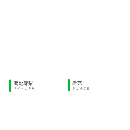
岸充
菊地琴梨
きし みつる
きくち ことり