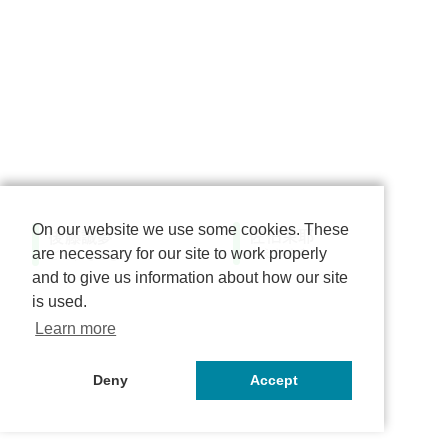
On our website we use some cookies. These
佐伯茉耶
後藤誠夢
are necessary for our site to work properly
さえき まや
ごとう もとむ
and to give us information about how our site
is used.
Learn more
Deny
Accept