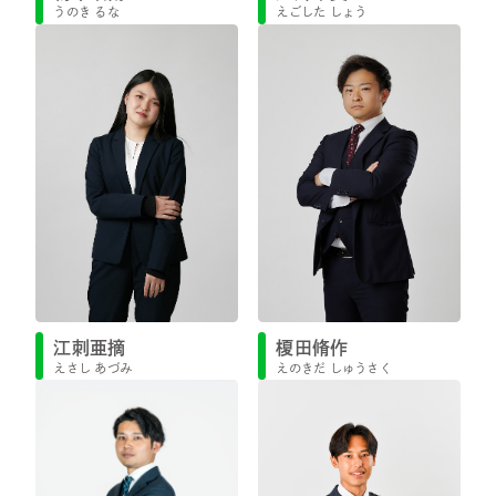
うのき るな
えごした しょう
江刺亜摘
榎田脩作
えさし あづみ
えのきだ しゅうさく