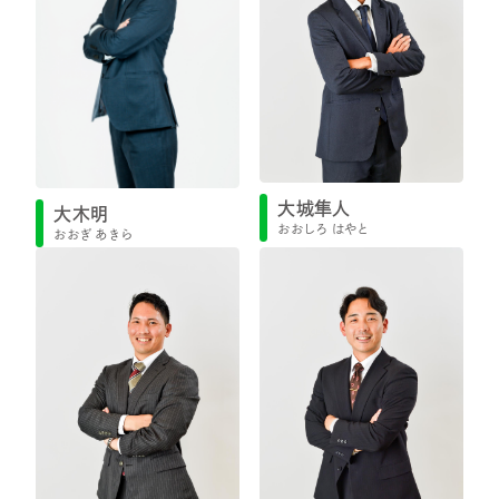
大城隼人
大木明
おおしろ はやと
おおぎ あきら