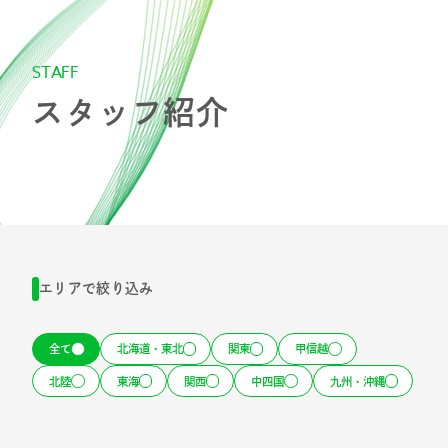
スタッフ紹介
S
T
A
F
F
採用情報
ス
タ
ッ
フ
紹
介
IR
ニュース
エリアで絞り込み
調査レポート
全て
北海道・東北
関東
甲信越
北陸
東海
関西
中四国
九州・沖縄
社会・CSR