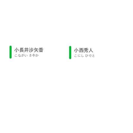
小長井沙矢香
小西秀人
こながい さやか
こにし ひでと