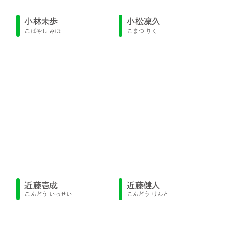
小林未歩
小松凜久
こばやし みほ
こまつ りく
近藤健人
近藤壱成
こんどう けんと
こんどう いっせい