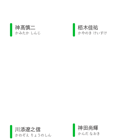
神髙慎二
栢木佳祐
かみたか しんじ
かやのき けいすけ
神田尚輝
川添遼之信
かんだ なおき
かわぞえ りょうのしん