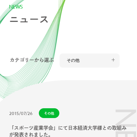
N
E
W
S
スタッフ紹介
ニ
ュ
ー
ス
採用情報
IR
カテゴリーから選ぶ
ニュース
調査レポート
2015/07/26
その他
社会・CSR
「スポーツ産業学会」にて日本経済大学様との取組み
が発表されました。