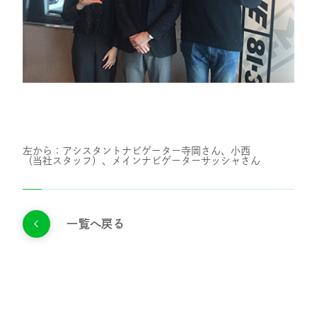
お問い合わせ
プライバシーポリシー
健康経営について
サイトマップ
左から：アシスタントナビゲーター寺岡さん、小西
（当社スタッフ）、メインナビゲーターサッシャさん
Copyright 2023 SportsField Co Ltd.All
Right Reserved
一覧へ戻る