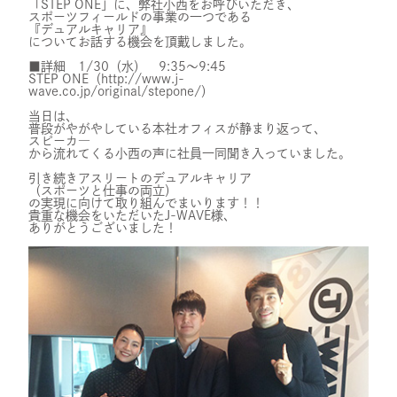
「STEP ONE」に、弊社小西をお呼びいただき、
スポーツフィールドの事業の一つである
スタッフ紹介
『デュアルキャリア』
についてお話する機会を頂戴しました。
■詳細 1/30（水） 9:35～9:45
STEP ONE（
http://www.j-
採用情報
wave.co.jp/original/stepone/
）
当日は、
普段がやがやしている本社オフィスが静まり返って、
スピーカ―
から流れてくる小西の声に社員一同聞き入っていました。
IR
引き続きアスリートのデュアルキャリア
（スポーツと仕事の両立）
の実現に向けて取り組んでまいります！！
貴重な機会をいただいたJ-WAVE様、
ニュース
ありがとうございました！
調査レポート
社会・CSR