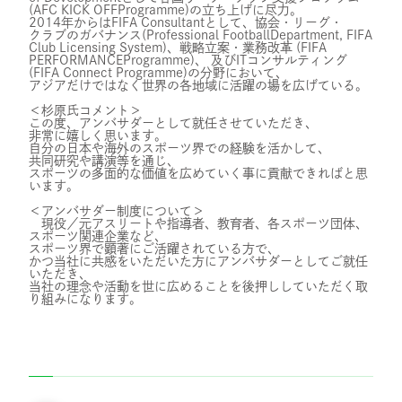
(AFC KICK OFFProgramme)の立ち上げに尽力。
2014年からはFIFA Consultantとして、協会・リーグ・
クラブのガバナンス(Professional FootballDepartment, FIFA
Club Licensing System)、戦略立案・業務改革 (FIFA
PERFORMANCEProgramme)、 及びITコンサルティング
(FIFA Connect Programme)の分野において、
アジアだけではなく世界の各地域に活躍の場を広げている。
＜杉原氏コメント＞
この度、アンバサダーとして就任させていただき、
非常に嬉しく思います。
自分の日本や海外のスポーツ界での経験を活かして、
共同研究や講演等を通じ、
スポーツの多面的な価値を広めていく事に貢献できればと思
います。
＜アンバサダー制度について＞
現役／元アスリートや指導者、教育者、各スポーツ団体、
スポーツ関連企業など、
スポーツ界で顕著にご活躍されている方で、
かつ当社に共感をいただいた方にアンバサダーとしてご就任
いただき、
当社の理念や活動を世に広めることを後押ししていただく取
り組みになります。