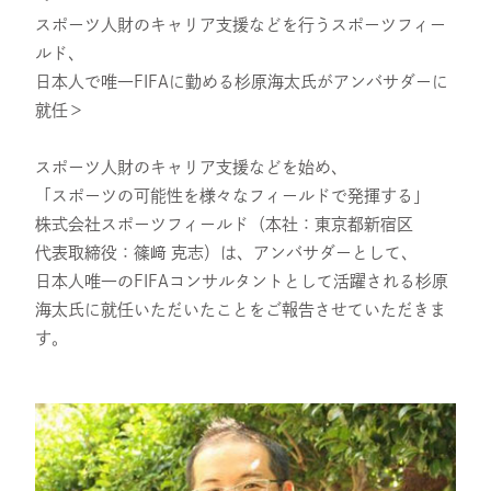
スタッフ紹介
スポーツ人財のキャリア支援などを行うスポーツフィー
ルド、
日本人で唯一FIFAに勤める杉原海太氏がアンバサダーに
採用情報
就任＞
スポーツ人財のキャリア支援などを始め、
IR
「スポーツの可能性を様々なフィールドで発揮する」
株式会社スポーツフィールド（本社：東京都新宿区
代表取締役：篠﨑 克志）は、アンバサダーとして、
ニュース
日本人唯一のFIFAコンサルタントとして活躍される杉原
海太氏に就任いただいたことをご報告させていただきま
す。
調査レポート
社会・CSR