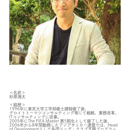
お問い合わせ
プライバシーポリシー
健康経営について
サイトマップ
Copyright 2023 SportsField Co Ltd.All
Right Reserved
＜名前＞
杉原海太
＜経歴＞
1996年に東京大学工学部修士課程修了後、
デロイトトーマツコンサルティング等にて戦略、業務改革、
ITコンサルティングに従事。
2005年にThe FIFA Master 第5期生として修了した後、
2006年から8年間勤務したアジアサッカー連盟では、Head
of Developmentとして各国リーグ・クラブ支援プログラム