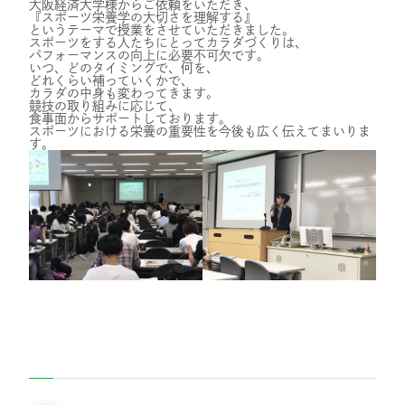
大阪経済大学様からご依頼をいただき、
『スポーツ栄養学の大切さを理解する』
スタッフ紹介
というテーマで授業をさせていただきました。
スポーツをする人たちにとってカラダづくりは、
パフォーマンスの向上に必要不可欠です。
いつ、どのタイミングで、何を、
どれくらい補っていくかで、
採用情報
カラダの中身も変わってきます。
競技の取り組みに応じて、
食事面からサポートしております。
スポーツにおける栄養の重要性を今後も広く伝えてまいりま
す。
IR
ニュース
調査レポート
社会・CSR