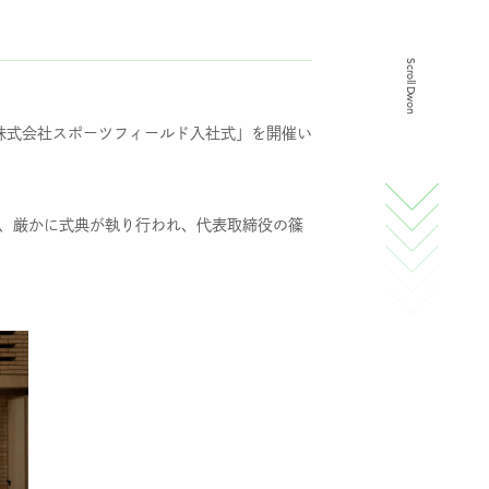
スタッフ紹介
Scroll Dwon
採用情報
 株式会社スポーツフィールド入社式」を開催い
IR
中、厳かに式典が執り行われ、代表取締役の篠
ニュース
調査レポート
社会・CSR