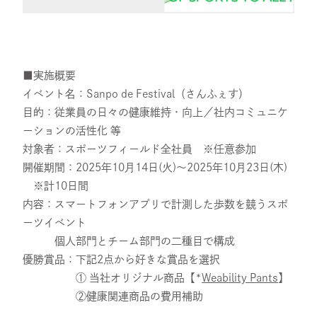
お問い合わせ
プライバシーポリシー
■実施概要
イベント名：Sanpo de Festival（さんふぇす）
健康経営について
目的：従業員の日々の健康維持・向上／社内コミュニケ
サイトマップ
ーションの活性化 等
対象者：スポーツフィールド全社員 ※任意参加
開催期間：2025年10月14日(火)～2025年10月23日(木)
Copyright 2023 SportsField Co Ltd.All
※計10日間
Right Reserved
内容：スマートフォンアプリで計測した歩数を競うスポ
ーツイベント
個人部門とチーム部門の二種目で構成
優勝賞品：下記2点から好きな賞品を選択
① 当社オリジナル商品【*
Weability Pants
】
②健康関連商品の費用補助