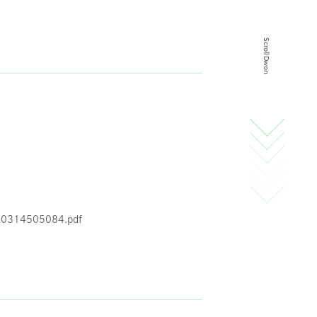
スタッフ紹介
Scroll Dwon
採用情報
IR
ニュース
調査レポート
20314505084.pdf
社会・CSR