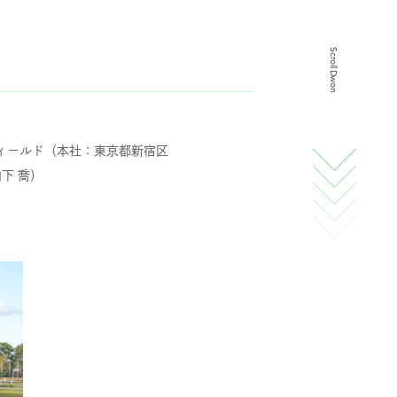
スタッフ紹介
Scroll Dwon
採用情報
IR
フィールド（本社：東京都新宿区
下 喬）
ニュース
調査レポート
社会・CSR