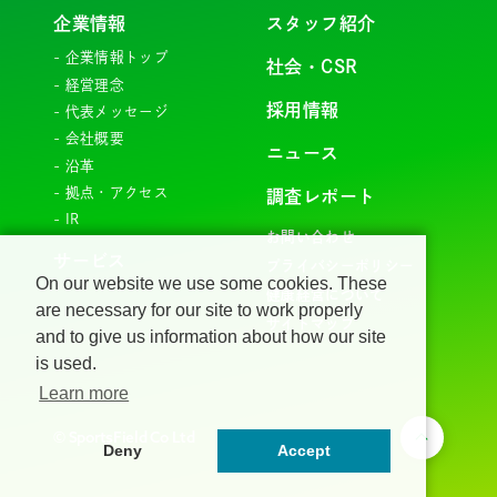
企業情報
スタッフ紹介
企業情報トップ
お問い合わせ
社会・CSR
経営理念
プライバシーポリシー
採用情報
代表メッセージ
会社概要
ニュース
健康経営について
沿革
拠点・アクセス
調査レポート
サイトマップ
IR
お問い合わせ
サービス
プライバシーポリシー
Copyright 2023 SportsField Co Ltd.All
On our website we use some cookies. These
健康経営について
Right Reserved
are necessary for our site to work properly
サイトマップ
and to give us information about how our site
is used.
Learn more
©︎ SportsField Co Ltd
Page top
Deny
Accept