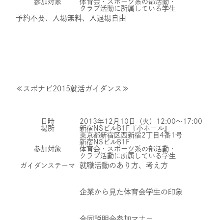
参加対象
体育会・スポーツ系の部活動・
クラブ活動に所属している学生
予約不要、入場無料、入退場自由
お問い合わせ
プライバシーポリシー
健康経営について
≪スポナビ2015就活ガイダンス≫
サイトマップ
日時
2013年12月10日（火）12:00～17:00
Copyright 2023 SportsField Co Ltd.All
場所
新宿NSビルB1F『小ホール』
Right Reserved
東京都新宿区西新宿2丁目4番1号
新宿NSビルB1F
参加対象
体育会・スポーツ系の部活動・
クラブ活動に所属している学生
就職活動のあり方、考え方
ガイダンステーマ
企業から見た体育会学生の印象
合同説明会参加マナー