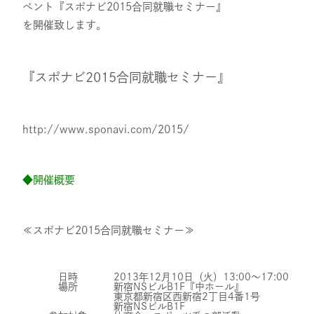
ベント『スポナビ2015合同就職セミナー』
スタッフ紹介
を開催致します。
採用情報
『スポナビ2015合同就職セミナー』
IR
http://www.sponavi.com/2015/
ニュース
◆開催概要
≪スポナビ2015合同就職セミナー≫
調査レポート
日時
2013年12月10日（火）13:00～17:00
場所
新宿NSビルB1F『中ホール』
社会・CSR
東京都新宿区西新宿2丁目4番1号
新宿NSビルB1F